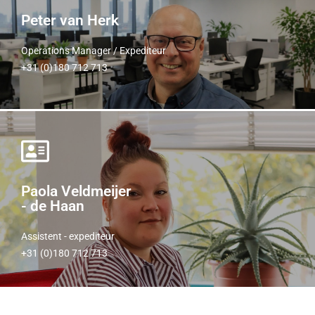
Peter van Herk
Operations Manager / Expediteur
+31 (0)180 712 713
Operations Manager / Expediteur
+31 (0)180 712 713
Paola Veldmeijer - de Haan
Paola Veldmeijer
- de Haan
Assistent - expediteur
+31 (0)180 712 713
Assistent - expediteur
+31 (0)180 712 713