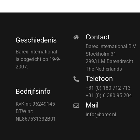
Contact
Geschiedenis
Barex International B.V.
Barex International
Stockholm 31
is opgericht op 19-9-
2993 LM Barendrecht
2007.
The Netherlands
Telefoon
+31 (0) 180 712 713
Bedrijfsinfo
+31 (0) 6 380 95 204
KvK nr: 96249145
Mail
BTW nr:
info@barex.nl
NL867531332B01