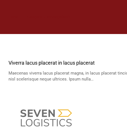
Je bent hier:
Home
Categorie \ Uncategorised\
Viverra lacus placerat in lacus placerat
Maecenas viverra lacus placerat magna, in lacus placerat tinci
nisl scelerisque neque ultrices. Ipsum nulla…