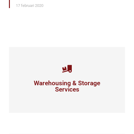
17 februari 2020
Careful storage of your goods
Warehousing & Storage
View details
Services