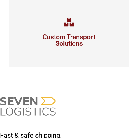
Complex logistic solutions for your
business
Custom Transport
Solutions
View details
Fast & safe shipping.