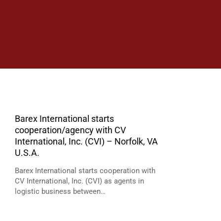
Je bent hier:
Home
Categorie \ Nieuws\
Nieuws
Barex International starts
cooperation/agency with CV
International, Inc. (CVI) – Norfolk, VA
U.S.A.
Barex International starts cooperation with
CV International, Inc. (CVI) as agents in
logistic business between…